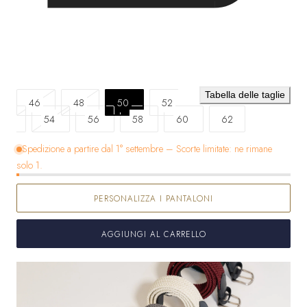
Tabella delle taglie
Variante
Variante
46
48
50
52
Variante
esaurita
Variante
esaurita
54
56
58
60
62
esaurita
o
esaurita
o
Spedizione a partire dal 1° settembre – Scorte limitate: ne rimane
o
non
o
non
solo 1.
non
disponibile
non
disponibile
disponibile
disponibile
PERSONALIZZA I PANTALONI
AGGIUNGI AL CARRELLO