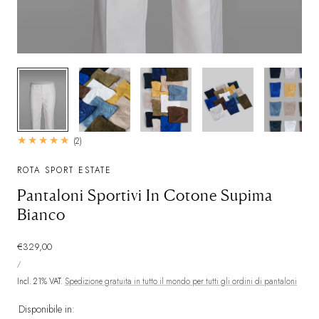
1/7
2
(2)
recensioni
totali
ROTA SPORT ESTATE
Pantaloni Sportivi In Cotone Supima
Bianco
Prezzo
€329,00
PREZZO
normale
PER
/
UNITARIO
Incl. 21% VAT.
Spedizione gratuita in tutto il mondo per tutti gli ordini di pantaloni
Disponibile in: