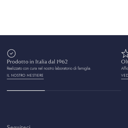
Prodotto in Italia dal 1962
Ol
Realizzato con cura nel nostro laboratorio di famiglia.
Affi
IL NOSTRO MESTIERE
VED
Seguiteci