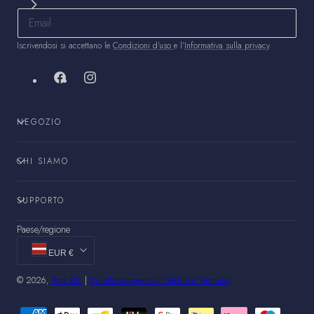
Iscrivendosi si accettano le
Condizioni d'uso
e l'
Informativa sulla privacy
.
Facebook
Instagram
NEGOZIO
CHI SIAMO
SUPPORTO
Paese/regione
EUR €
© 2026,
Rota SRL
|
Un altro progetto di Oakhurst Ventures
Metodi