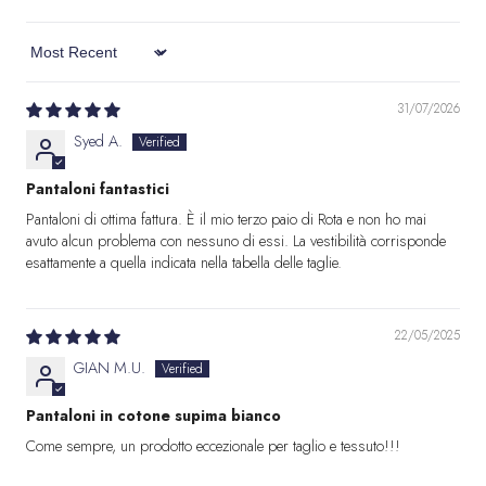
Sort by
31/07/2026
Syed A.
Pantaloni fantastici
Pantaloni di ottima fattura. È il mio terzo paio di Rota e non ho mai
avuto alcun problema con nessuno di essi. La vestibilità corrisponde
esattamente a quella indicata nella tabella delle taglie.
22/05/2025
GIAN M.U.
Pantaloni in cotone supima bianco
Come sempre, un prodotto eccezionale per taglio e tessuto!!!