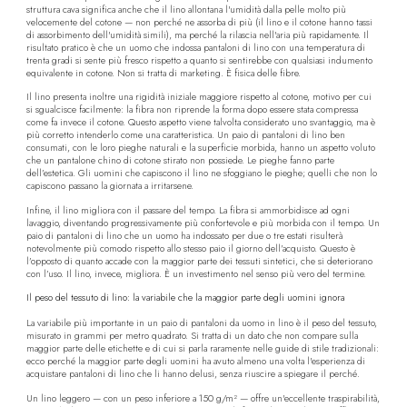
struttura cava significa anche che il lino allontana l'umidità dalla pelle molto più
velocemente del cotone — non perché ne assorba di più (il lino e il cotone hanno tassi
di assorbimento dell'umidità simili), ma perché la rilascia nell'aria più rapidamente. Il
risultato pratico è che un uomo che indossa pantaloni di lino con una temperatura di
trenta gradi si sente più fresco rispetto a quanto si sentirebbe con qualsiasi indumento
equivalente in cotone. Non si tratta di marketing. È fisica delle fibre.
Il lino presenta inoltre una rigidità iniziale maggiore rispetto al cotone, motivo per cui
si sgualcisce facilmente: la fibra non riprende la forma dopo essere stata compressa
come fa invece il cotone. Questo aspetto viene talvolta considerato uno svantaggio, ma è
più corretto intenderlo come una caratteristica. Un paio di pantaloni di lino ben
consumati, con le loro pieghe naturali e la superficie morbida, hanno un aspetto voluto
che un pantalone chino di cotone stirato non possiede. Le pieghe fanno parte
dell’estetica. Gli uomini che capiscono il lino ne sfoggiano le pieghe; quelli che non lo
capiscono passano la giornata a irritarsene.
Infine, il lino migliora con il passare del tempo. La fibra si ammorbidisce ad ogni
lavaggio, diventando progressivamente più confortevole e più morbida con il tempo. Un
paio di pantaloni di lino che un uomo ha indossato per due o tre estati risulterà
notevolmente più comodo rispetto allo stesso paio il giorno dell’acquisto. Questo è
l’opposto di quanto accade con la maggior parte dei tessuti sintetici, che si deteriorano
con l’uso. Il lino, invece, migliora. È un investimento nel senso più vero del termine.
Il peso del tessuto di lino: la variabile che la maggior parte degli uomini ignora
La variabile più importante in un paio di pantaloni da uomo in lino è il peso del tessuto,
misurato in grammi per metro quadrato. Si tratta di un dato che non compare sulla
maggior parte delle etichette e di cui si parla raramente nelle guide di stile tradizionali:
ecco perché la maggior parte degli uomini ha avuto almeno una volta l'esperienza di
acquistare pantaloni di lino che li hanno delusi, senza riuscire a spiegare il perché.
Un lino leggero — con un peso inferiore a 150 g/m² — offre un'eccellente traspirabilità,