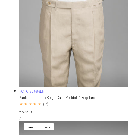
Fornitore:
ROTA SUMMER
Pantaloni In Lino Beige Dalla Vestibilità Regolare
14
(14)
recensioni
Prezzo
€525,00
totali
PREZZO
normale
PER
/
UNITARIO
Gamba regolare