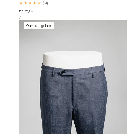
14
(14)
recensioni
Prezzo
€525,00
totali
PREZZO
normale
PER
/
UNITARIO
Gamba regolare