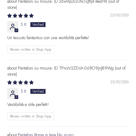
Pantaloni su misura: ID z6w9p3i2UhcTsJtfpf7eezH8
25/05/2026
S.K.
Un tessuto fantastico con una vestibilità perfetta!
Review written in Shop App
Pantaloni su misura: ID TPivzV2ZDsh-068O9JnJB9Wg
25/05/2026
S.K.
Vestibilità e stile perfetti!
Review written in Shop App
Pantaloni Roma in lana blu scuro