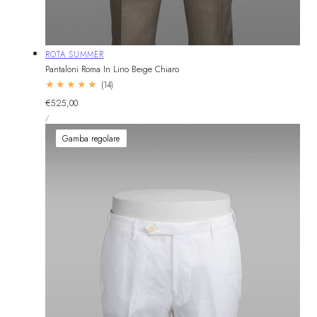
Fornitore:
ROTA SUMMER
Pantaloni Roma In Lino Beige Chiaro
14
(14)
recensioni
Prezzo
€525,00
totali
PREZZO
normale
PER
/
UNITARIO
Gamba regolare