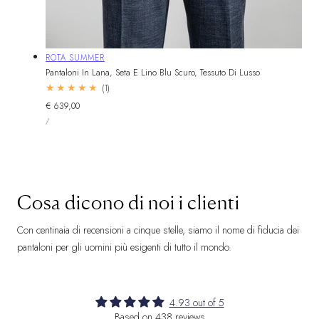
Fornitore:
ROTA SUMMER
Pantaloni In Lana, Seta E Lino Blu Scuro, Tessuto Di Lusso
1
(1)
Totale
Prezzo
€ 639,00
recensioni
PREZZO
normale
PER
/
UNITARIO
Cosa dicono di noi i clienti
Con centinaia di recensioni a cinque stelle, siamo il nome di fiducia dei
pantaloni per gli uomini più esigenti di tutto il mondo.
4.93 out of 5
Based on 438 reviews