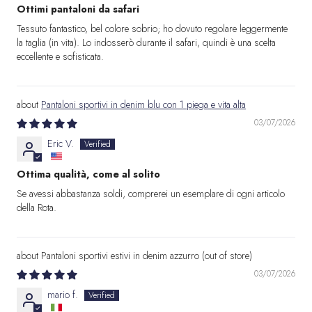
Ottimi pantaloni da safari
Tessuto fantastico, bel colore sobrio; ho dovuto regolare leggermente
la taglia (in vita). Lo indosserò durante il safari, quindi è una scelta
eccellente e sofisticata.
Pantaloni sportivi in denim blu con 1 piega e vita alta
03/07/2026
Eric V.
Ottima qualità, come al solito
Se avessi abbastanza soldi, comprerei un esemplare di ogni articolo
della Rota.
Pantaloni sportivi estivi in denim azzurro
03/07/2026
mario f.