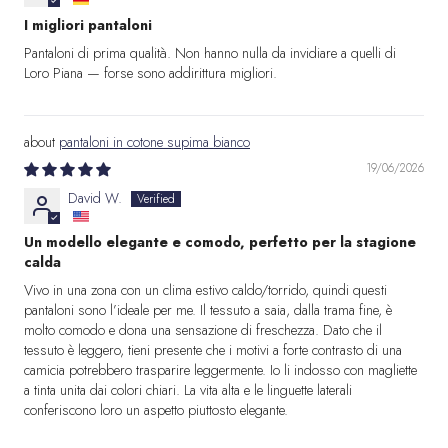
I migliori pantaloni
Pantaloni di prima qualità. Non hanno nulla da invidiare a quelli di
Loro Piana — forse sono addirittura migliori.
pantaloni in cotone supima bianco
19/06/2026
David W.
Un modello elegante e comodo, perfetto per la stagione
calda
Vivo in una zona con un clima estivo caldo/torrido, quindi questi
pantaloni sono l’ideale per me. Il tessuto a saia, dalla trama fine, è
molto comodo e dona una sensazione di freschezza. Dato che il
tessuto è leggero, tieni presente che i motivi a forte contrasto di una
camicia potrebbero trasparire leggermente. Io li indosso con magliette
a tinta unita dai colori chiari. La vita alta e le linguette laterali
conferiscono loro un aspetto piuttosto elegante.