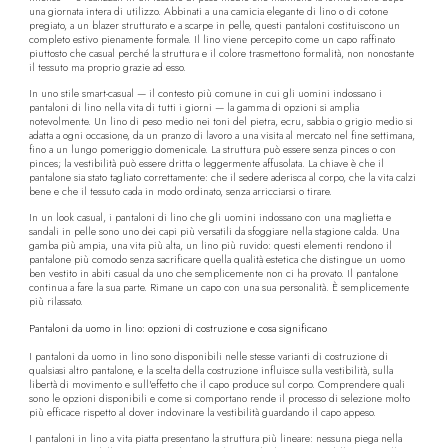
una giornata intera di utilizzo. Abbinati a una camicia elegante di lino o di cotone
pregiato, a un blazer strutturato e a scarpe in pelle, questi pantaloni costituiscono un
completo estivo pienamente formale. Il lino viene percepito come un capo raffinato
piuttosto che casual perché la struttura e il colore trasmettono formalità, non nonostante
il tessuto ma proprio grazie ad esso.
In uno stile smart-casual — il contesto più comune in cui gli uomini indossano i
pantaloni di lino nella vita di tutti i giorni — la gamma di opzioni si amplia
notevolmente. Un lino di peso medio nei toni del pietra, ecru, sabbia o grigio medio si
adatta a ogni occasione, da un pranzo di lavoro a una visita al mercato nel fine settimana,
fino a un lungo pomeriggio domenicale. La struttura può essere senza pinces o con
pinces; la vestibilità può essere dritta o leggermente affusolata. La chiave è che il
pantalone sia stato tagliato correttamente: che il sedere aderisca al corpo, che la vita calzi
bene e che il tessuto cada in modo ordinato, senza arricciarsi o tirare.
In un look casual, i pantaloni di lino che gli uomini indossano con una maglietta e
sandali in pelle sono uno dei capi più versatili da sfoggiare nella stagione calda. Una
gamba più ampia, una vita più alta, un lino più ruvido: questi elementi rendono il
pantalone più comodo senza sacrificare quella qualità estetica che distingue un uomo
ben vestito in abiti casual da uno che semplicemente non ci ha provato. Il pantalone
continua a fare la sua parte. Rimane un capo con una sua personalità. È semplicemente
più rilassato.
Pantaloni da uomo in lino: opzioni di costruzione e cosa significano
I pantaloni da uomo in lino sono disponibili nelle stesse varianti di costruzione di
qualsiasi altro pantalone, e la scelta della costruzione influisce sulla vestibilità, sulla
libertà di movimento e sull'effetto che il capo produce sul corpo. Comprendere quali
sono le opzioni disponibili e come si comportano rende il processo di selezione molto
più efficace rispetto al dover indovinare la vestibilità guardando il capo appeso.
I pantaloni in lino a vita piatta presentano la struttura più lineare: nessuna piega nella