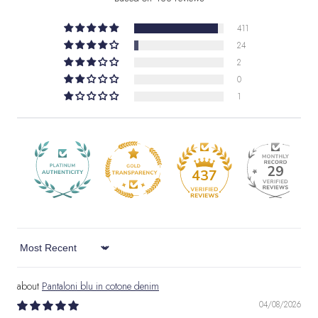
411
24
2
0
1
29
437
Sort by
Pantaloni blu in cotone denim
04/08/2026