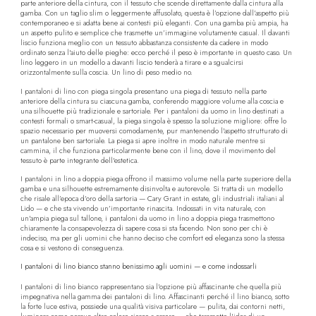
parte anteriore della cintura, con il tessuto che scende direttamente dalla cintura alla
gamba. Con un taglio slim o leggermente affusolato, questa è l’opzione dall’aspetto più
contemporaneo e si adatta bene ai contesti più eleganti. Con una gamba più ampia, ha
un aspetto pulito e semplice che trasmette un’immagine volutamente casual. Il davanti
liscio funziona meglio con un tessuto abbastanza consistente da cadere in modo
ordinato senza l'aiuto delle pieghe: ecco perché il peso è importante in questo caso. Un
lino leggero in un modello a davanti liscio tenderà a tirare e a sgualcirsi
orizzontalmente sulla coscia. Un lino di peso medio no.
I pantaloni di lino con piega singola presentano una piega di tessuto nella parte
anteriore della cintura su ciascuna gamba, conferendo maggiore volume alla coscia e
una silhouette più tradizionale e sartoriale. Per i pantaloni da uomo in lino destinati a
contesti formali o smart-casual, la piega singola è spesso la soluzione migliore: offre lo
spazio necessario per muoversi comodamente, pur mantenendo l'aspetto strutturato di
un pantalone ben sartoriale. La piega si apre inoltre in modo naturale mentre si
cammina, il che funziona particolarmente bene con il lino, dove il movimento del
tessuto è parte integrante dell'estetica.
I pantaloni in lino a doppia piega offrono il massimo volume nella parte superiore della
gamba e una silhouette estremamente disinvolta e autorevole. Si tratta di un modello
che risale all’epoca d’oro della sartoria — Cary Grant in estate, gli industriali italiani al
Lido — e che sta vivendo un’importante rinascita. Indossati in vita naturale, con
un'ampia piega sul tallone, i pantaloni da uomo in lino a doppia piega trasmettono
chiaramente la consapevolezza di sapere cosa si sta facendo. Non sono per chi è
indeciso, ma per gli uomini che hanno deciso che comfort ed eleganza sono la stessa
cosa e si vestono di conseguenza.
I pantaloni di lino bianco stanno benissimo agli uomini — e come indossarli
I pantaloni di lino bianco rappresentano sia l'opzione più affascinante che quella più
impegnativa nella gamma dei pantaloni di lino. Affascinanti perché il lino bianco, sotto
la forte luce estiva, possiede una qualità visiva particolare — pulita, dai contorni netti,