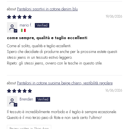
Pantaloni sportivi in cotone denim blu
19/06/2026
mario f.
come sempre, qualità e taglio eccellenti
Come al solito, qualità e taglio eccellenti.
Spero che decidiate di produrre anche per la prossima estate questi
stessi jeans in un tessuto estivo leggero.
Ripeto: gli stessi jeans, ovvero con le tasche in questo stile.
Pantaloni in cotone supima beige chiaro, vestibilità regolare
16/06/2026
Brendan
Il tessuto è incredibilmente morbido e il taglio è sempre eccezionale.
Questo è il mio terzo paio di Rota e non sarà certo l'ultimo!
Review written in Shop App