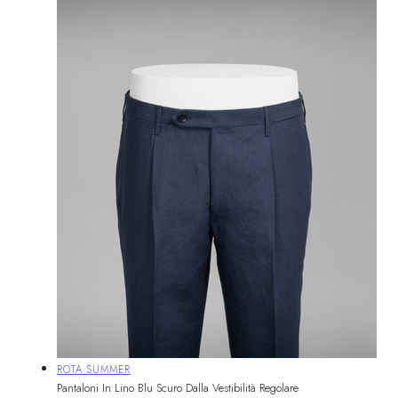
Fornitore:
ROTA SUMMER
Pantaloni In Lino Blu Scuro Dalla Vestibilità Regolare