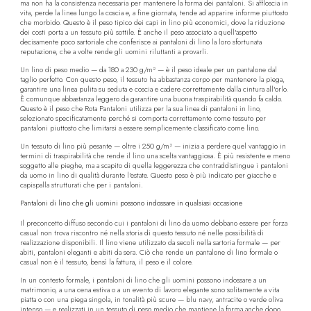
ma non ha la consistenza necessaria per mantenere la forma dei pantaloni. Si affloscia in
vita, perde la linea lungo la coscia e, a fine giornata, tende ad apparire informe piuttosto
che morbido. Questo è il peso tipico dei capi in lino più economici, dove la riduzione
dei costi porta a un tessuto più sottile. È anche il peso associato a quell'aspetto
decisamente poco sartoriale che conferisce ai pantaloni di lino la loro sfortunata
reputazione, che a volte rende gli uomini riluttanti a provarli.
Un lino di peso medio — da 180 a 230 g/m² — è il peso ideale per un pantalone dal
taglio perfetto. Con questo peso, il tessuto ha abbastanza corpo per mantenere la piega,
garantire una linea pulita su seduta e coscia e cadere correttamente dalla cintura all'orlo.
È comunque abbastanza leggero da garantire una buona traspirabilità quando fa caldo.
Questo è il peso che Rota Pantaloni utilizza per la sua linea di pantaloni in lino,
selezionato specificatamente perché si comporta correttamente come tessuto per
pantaloni piuttosto che limitarsi a essere semplicemente classificato come lino.
Un tessuto di lino più pesante — oltre i 250 g/m² — inizia a perdere quel vantaggio in
termini di traspirabilità che rende il lino una scelta vantaggiosa. È più resistente e meno
soggetto alle pieghe, ma a scapito di quella leggerezza che contraddistingue i pantaloni
da uomo in lino di qualità durante l'estate. Questo peso è più indicato per giacche e
capispalla strutturati che per i pantaloni.
Pantaloni di lino che gli uomini possono indossare in qualsiasi occasione
Il preconcetto diffuso secondo cui i pantaloni di lino da uomo debbano essere per forza
casual non trova riscontro né nella storia di questo tessuto né nelle possibilità di
realizzazione disponibili. Il lino viene utilizzato da secoli nella sartoria formale — per
abiti, pantaloni eleganti e abiti da sera. Ciò che rende un pantalone di lino formale o
casual non è il tessuto, bensì la fattura, il peso e il colore.
In un contesto formale, i pantaloni di lino che gli uomini possono indossare a un
matrimonio, a una cena estiva o a un evento di lavoro elegante sono solitamente a vita
piatta o con una piega singola, in tonalità più scure — blu navy, antracite o verde oliva
intenso — e realizzati in un tessuto di peso medio che mantiene la forma anche dopo