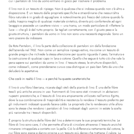
cui i pantaloni di lino da uomo entrano in gioco per risolvere il problema.
Il lino non è un tessuto di ripiego. Non è qualcosa che si indossa quando non c’è altro a
disposizione. È un tessuto dalle proprietà specifiche e straordinarie che nessun’altra
fibra naturale è in grado di eguagliare: è notevolmente più fresco del cotone quando fa
caldo, traspira meglio di qualsiasi materiale sintetico, diventa più confortevole ad ogni
lavaggio e possiede un carattere visivo — una trama, un modo particolare di riflettere la
luce — che gli è del tutto proprio. Se tagliati correttamente, con il giusto peso e la
giusta struttura, i pantaloni da uomo in lino non sono una necessità stagionale. Sono un
vero piacere da indossare.
Da Rota Pantaloni, il lino fa parte della collezione di pantaloni sin dalla fondazione
dell'azienda nel 1962. Non come un semplice ripiego estivo, ma come un tessuto di
grande pregio che richiede la stessa attenzione per quanto riguarda il peso, l'armatura e
la costruzione di qualsiasi capo in lana o cotone. Quello che segue è tutto ciò che vale la
pena sapere sui pantaloni da uomo in lino: il tessuto stesso, le strutture disponibili,
come indossarli, come prendersene cura e cosa distingue un paio ben fatto da uno che
deluderà le aspettative.
Che cos’è in realtà il lino — e perché ha queste caratteristiche
Il lino è una fibra liberiana, ricavata dagli steli della pianta di lino. È una delle fibre
tessili più antiche ancora in uso: frammenti di lino sono stati rinvenuti in abitazioni
rupestri preistoriche, e il tessuto di lino era ampiamente utilizzato nell’antico Egitto,
dove la sua combinazione di traspirabilità e resistenza lo rendeva il tessuto preferito per
gli indumenti indossati quando faceva caldo. Le proprietà che lo rendevano utile allora
sono le stesse che rendono i pantaloni di lino indossati dagli uomini in estate la scelta
più razionale tra i tessuti disponibili.
È proprio la struttura delle fibre del lino a determinare le sue proprietà termiche. Le
fibre di lino sono cave, il che permette all’aria di circolare attraverso il tessuto anziché
rimanere intrappolata a contatto con la pelle. Ciò lo differenzia nettamente dal cotone, le
cui fibre sono piene e danno origine a un tessuto più denso che trattiene il calore. La