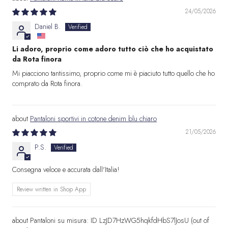
24/05/2026
Daniel B.
Li adoro, proprio come adoro tutto ciò che ho acquistato
da Rota finora
Mi piacciono tantissimo, proprio come mi è piaciuto tutto quello che ho
comprato da Rota finora.
Pantaloni sportivi in cotone denim blu chiaro
21/05/2026
P.S.
Consegna veloce e accurata dall'Italia!
Review written in Shop App
Pantaloni su misura: ID LzJD7HzWG5hqkfdHbS7lJosU