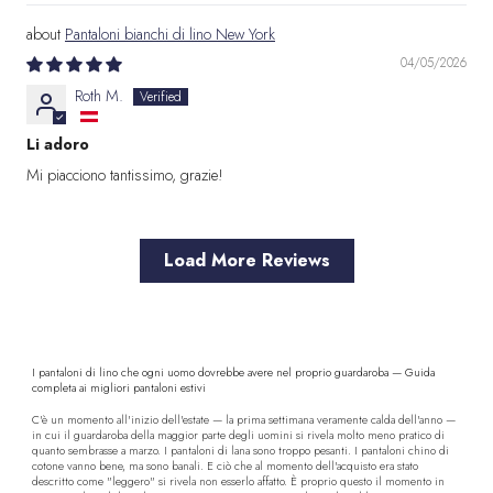
Pantaloni bianchi di lino New York
04/05/2026
Roth M.
Li adoro
Mi piacciono tantissimo, grazie!
Load More Reviews
I pantaloni di lino che ogni uomo dovrebbe avere nel proprio guardaroba — Guida
completa ai migliori pantaloni estivi
C'è un momento all'inizio dell'estate — la prima settimana veramente calda dell'anno —
in cui il guardaroba della maggior parte degli uomini si rivela molto meno pratico di
quanto sembrasse a marzo. I pantaloni di lana sono troppo pesanti. I pantaloni chino di
cotone vanno bene, ma sono banali. E ciò che al momento dell'acquisto era stato
descritto come "leggero" si rivela non esserlo affatto. È proprio questo il momento in