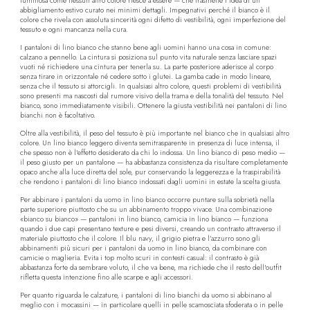
luminosa come nessun altro colore riesce a essere — che trasmette l'idea di un
abbigliamento estivo curato nei minimi dettagli. Impegnativi perché il bianco è il
colore che rivela con assoluta sincerità ogni difetto di vestibilità, ogni imperfezione del
tessuto e ogni mancanza nella cura.
I pantaloni di lino bianco che stanno bene agli uomini hanno una cosa in comune:
calzano a pennello. La cintura si posiziona sul punto vita naturale senza lasciare spazi
vuoti né richiedere una cintura per tenerla su. La parte posteriore aderisce al corpo
senza tirare in orizzontale né cedere sotto i glutei. La gamba cade in modo lineare,
senza che il tessuto si attorcigli. In qualsiasi altro colore, questi problemi di vestibilità
sono presenti ma nascosti dal rumore visivo della trama e della tonalità del tessuto. Nel
bianco, sono immediatamente visibili. Ottenere la giusta vestibilità nei pantaloni di lino
bianchi non è facoltativo.
Oltre alla vestibilità, il peso del tessuto è più importante nel bianco che in qualsiasi altro
colore. Un lino bianco leggero diventa semitrasparente in presenza di luce intensa, il
che spesso non è l'effetto desiderato da chi lo indossa. Un lino bianco di peso medio —
il peso giusto per un pantalone — ha abbastanza consistenza da risultare completamente
opaco anche alla luce diretta del sole, pur conservando la leggerezza e la traspirabilità
che rendono i pantaloni di lino bianco indossati dagli uomini in estate la scelta giusta.
Per abbinare i pantaloni da uomo in lino bianco occorre puntare sulla sobrietà nella
parte superiore piuttosto che su un abbinamento troppo vivace. Una combinazione
«bianco su bianco» — pantaloni in lino bianco, camicia in lino bianco — funziona
quando i due capi presentano texture e pesi diversi, creando un contrasto attraverso il
materiale piuttosto che il colore. Il blu navy, il grigio pietra e l’azzurro sono gli
abbinamenti più sicuri per i pantaloni da uomo in lino bianco, da combinare con
camicie o maglieria. Evita i top molto scuri in contesti casual: il contrasto è già
abbastanza forte da sembrare voluto, il che va bene, ma richiede che il resto dell'outfit
rifletta questa intenzione fino alle scarpe e agli accessori.
Per quanto riguarda le calzature, i pantaloni di lino bianchi da uomo si abbinano al
meglio con i mocassini — in particolare quelli in pelle scamosciata sfoderata o in pelle