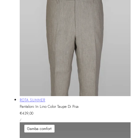
Fornitore:
ROTA SUMMER
Pantaloni In Lino Color Taupe Di Pisa
Prezzo
€439,00
PREZZO
normale
PER
/
UNITARIO
Gamba comfort