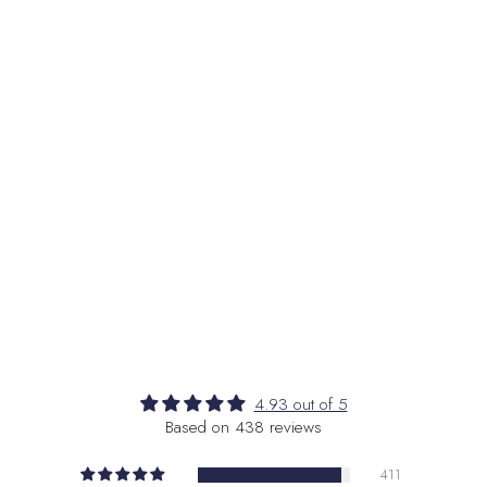
Bermuda
USD ($
Bhutan
EURO (€
a e i bottoni!
Bolivia
BOB (Bs.
stile!
Bosnia ed Erzeg
Botswana
BWP (
Brasile
EURO (€)
Territorio britan
Isole Vergini bri
Brunei
BND ($)
Bulgaria
EUR (€)
4.93 out of 5
Based on 438 reviews
Burkina Faso
XOF
411
Burundi
BIF (Fr)