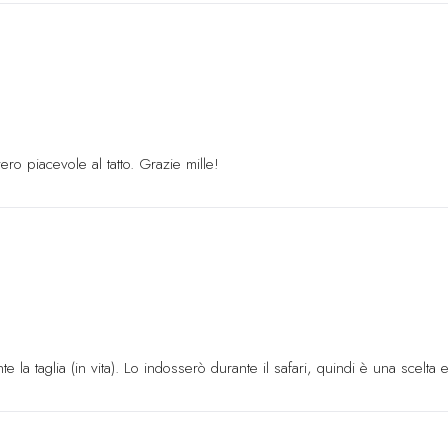
Isole Falkland
FK
Isole Faroe
DKK (k
Figi
FJD ($)
Finlandia
EURO (
Francia
EURO (€
vero piacevole al tatto. Grazie mille!
Guiana francese
Polinesia france
Territori meridion
Gabon
XOF (Fr)
Gambia
GMD (D
la taglia (in vita). Lo indosserò durante il safari, quindi è una scelta ec
Georgia
EURO (€
Germania
EURO 