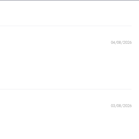
ling)
AUD ($)
(€)
)
lle
XAF (CFA)
04/08/2026
a
CDF (Fr)
$)
(₡)
F (Fr)
)
)
03/08/2026