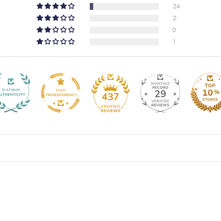
24
Cambogia
KHR (
2
0
Camerun
XAF (C
1
Canada
CAD ($)
Capo Verde
CVE
Caraibi Paesi Ba
29
437
Isole Cayman
KY
Repubblica Centr
Chad
XAF (CFA)
Cile
EURO (€)
Cina
CNY (¥)
Isola di Natale
AU