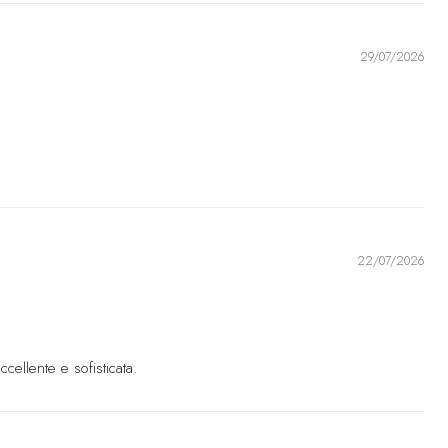
P (£)
r.)
29/07/2026
€)
)
EURO (€)
se
XPF (Fr)
22/07/2026
ali francesi
EURO (€)
)
cellente e sofisticata.
)
(€)