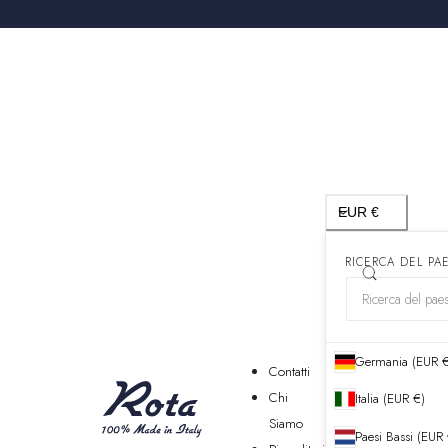
Paese/regione
EUR €
RICERCA DEL PA
Germania (EUR 
Contatti
Chi
Italia (EUR €)
Siamo
Paesi Bassi (EUR