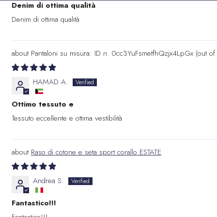
Denim di ottima qualità
Denim di ottima qualità
Pantaloni su misura: ID n. 0cc3YuFsmetfhQzjx4LpGx
HAMAD A.
Ottimo tessuto e
Tessuto eccellente e ottima vestibilità
Raso di cotone e seta sport corallo ESTATE
Andrea S.
Fantastico!!!
Fantastico!!!