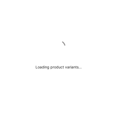
Isola di Ascensi
Australia
AUD ($
Austria
EURO (€
Azerbaigian
AZN
Bahamas
BSD ($
Bahrain
EURO (€
Bangladesh
BDT 
Loading product variants...
Barbados
BBD ($
Bielorussia
EURO
Belgio
EURO (€)
Belize
BZD ($)
Benin
XOF (Fr)