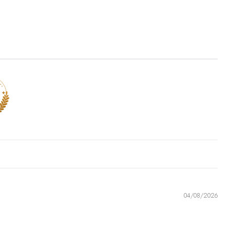
៛)
FA)
 ($)
ssi
USD ($)
D ($)
africana
XAF (CFA)
04/08/2026
D ($)