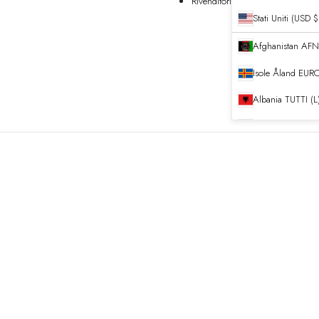
Rivenditori
Stati Uniti (USD $
Afghanistan
Isole Åland
EURO
Albania
TUTTI (L
Algeria
DZD
Andorra
EURO (
Angola
EURO (€
Anguilla
XCD ($)
Antigua e Barb
Argentina
EURO 
Armenia
AMD (դ
Aruba
AWG (ƒ)