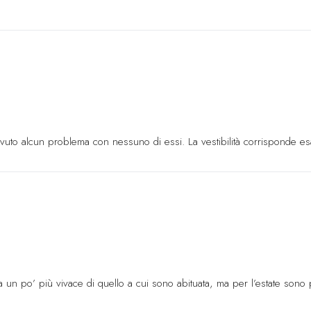
Danimarca
DKK (k
Gibuti
DJF (Fdj)
Dominica
XCD ($
Repubblica Dom
Ecuador
USD ($)
Egitto
EGP (ج.م)
 avuto alcun problema con nessuno di essi. La vestibilità corrisponde esat
El Salvador
USD 
Guinea Equatori
Eritrea
EURO (€)
Estonia
EURO (€
Eswatini
EURO (€
era un po’ più vivace di quello a cui sono abituata, ma per l’estate sono p
Etiopia
ETB (Br)