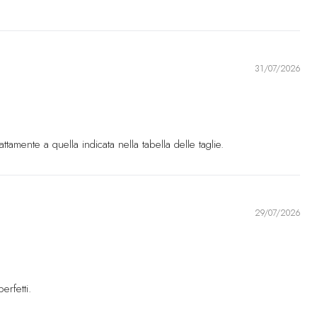
r.)
)
31/07/2026
inicana
DOP ($)
tamente a quella indicata nella tabella delle taglie.
($)
ale
XAF (CFA)
29/07/2026
)
)
erfetti.