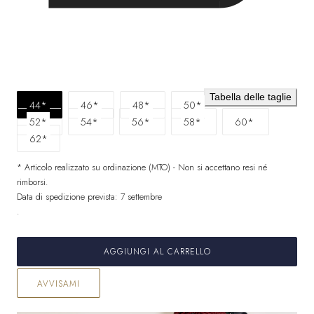
Tabella delle taglie
44*
46*
48*
50*
52*
54*
56*
58*
60*
62*
* Articolo realizzato su ordinazione (MTO) - Non si accettano resi né
rimborsi.
Data di spedizione prevista: 7 settembre
.
AGGIUNGI AL CARRELLO
AVVISAMI