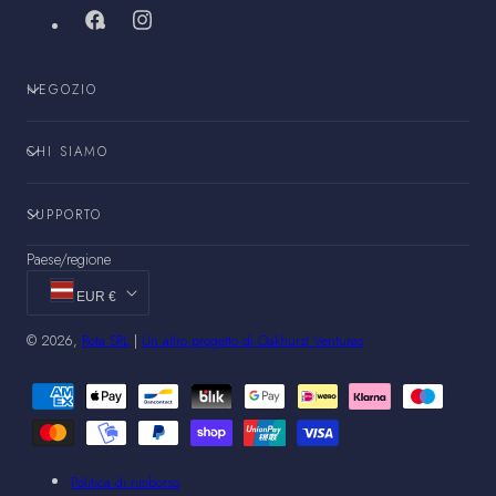
Facebook
Instagram
NEGOZIO
CHI SIAMO
SUPPORTO
Paese/regione
EUR €
© 2026,
Rota SRL
|
Un altro progetto di Oakhurst Ventures
Metodi
di
pagamento
Politica di rimborso