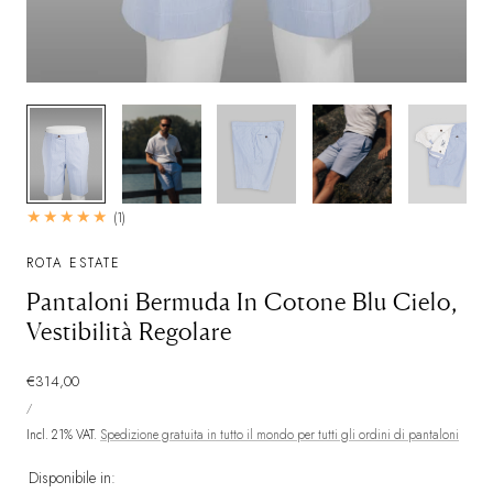
1/6
1
(1)
recensioni
totali
ROTA ESTATE
Pantaloni Bermuda In Cotone Blu Cielo,
Vestibilità Regolare
Prezzo
€314,00
PREZZO
normale
PER
/
UNITARIO
Incl. 21% VAT.
Spedizione gratuita in tutto il mondo per tutti gli ordini di pantaloni
Disponibile in: