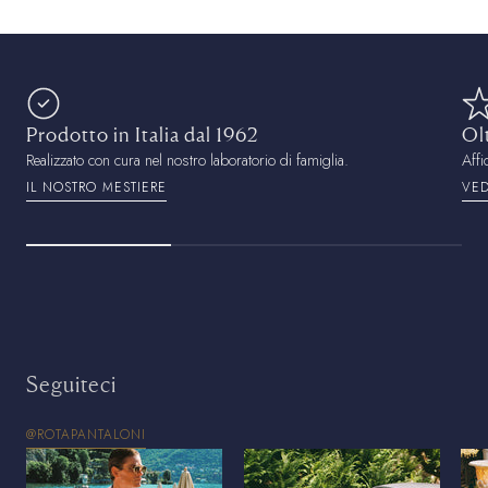
Prodotto in Italia dal 1962
Ol
Realizzato con cura nel nostro laboratorio di famiglia.
Affi
IL NOSTRO MESTIERE
VED
Seguiteci
@ROTAPANTALONI