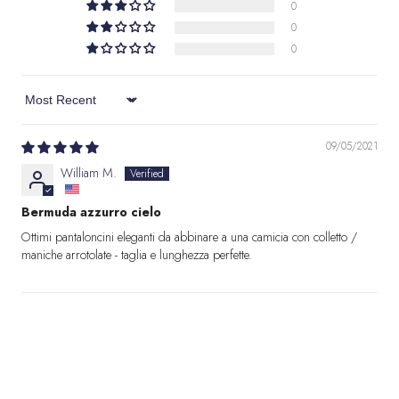
0
0
0
Sort by
09/05/2021
William M.
Bermuda azzurro cielo
Ottimi pantaloncini eleganti da abbinare a una camicia con colletto /
maniche arrotolate - taglia e lunghezza perfette.