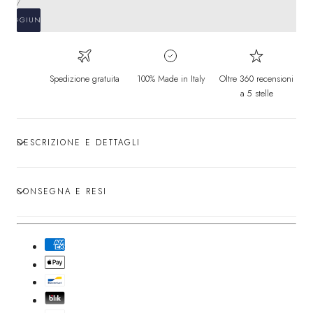
normale
PER
/
UNITARIO
AGGIUNGI
Spedizione gratuita
100% Made in Italy
Oltre 360 recensioni
a 5 stelle
DESCRIZIONE E DETTAGLI
CONSEGNA E RESI