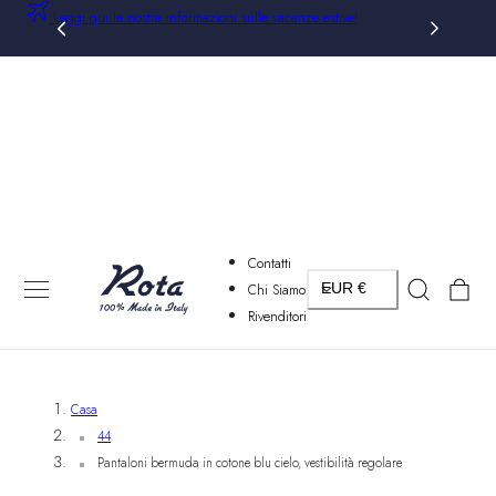
Leggi qui le nostre informazioni sulle vacanze estive!
AL CONTENUTO
Contatti
Paese/regione
Carrello
Chi Siamo
EUR €
Rivenditori
Casa
44
Pantaloni bermuda in cotone blu cielo, vestibilità regolare