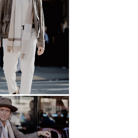
Isola di Ascensi
Australia
AUD ($
Austria
EURO (€
Azerbaigian
AZN
Bahamas
BSD ($
Bahrain
EURO (€
Bangladesh
BDT 
Barbados
BBD ($
Bielorussia
EURO
Belgio
EURO (€)
Belize
BZD ($)
Benin
XOF (Fr)