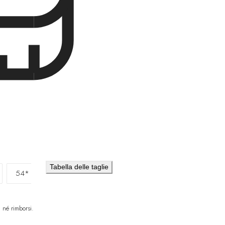
Danimarca
DKK (k
Gibuti
DJF (Fdj)
Dominica
XCD ($
Repubblica Dom
Ecuador
USD ($)
Egitto
EGP (ج.م)
El Salvador
USD 
Guinea Equatori
Eritrea
EURO (€)
Tabella delle taglie
Estonia
EURO (€
54*
Eswatini
EURO (€
 né rimborsi.
Etiopia
ETB (Br)