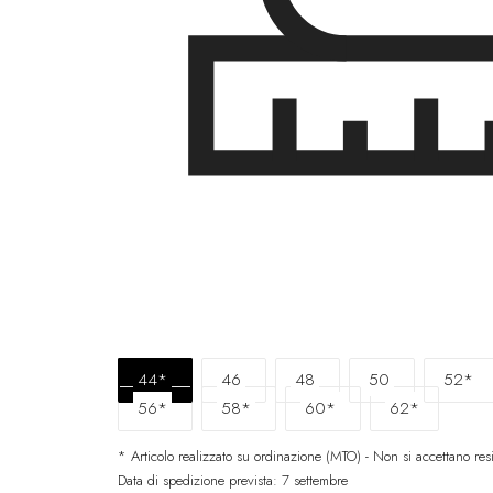
44*
46
48
50
52*
56*
58*
60*
62*
* Articolo realizzato su ordinazione (MTO) - Non si accettano resi
Data di spedizione prevista: 7 settembre