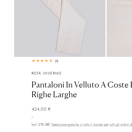
4
(4)
recensioni
totali
ROTA INVERNO
Pantaloni In Velluto A Coste
Righe Larghe
Prezzo
424,00 €
PREZZO
normale
PER
/
UNITARIO
Incl. 21% VAT.
Spedizione gratuita in tutto il mondo per tutti gli ordini 