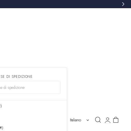
ESE DI SPEDIZIONE
€)
Accedi
Carrello
Italiano
 €)