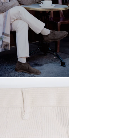
Bermuda
USD ($
Bhutan
EURO (€
Bolivia
BOB (Bs.
Bosnia ed Erzeg
Botswana
BWP (
Brasile
EURO (€)
Territorio britan
Isole Vergini bri
Brunei
BND ($)
Bulgaria
EUR (€)
Burkina Faso
XOF
Burundi
BIF (Fr)