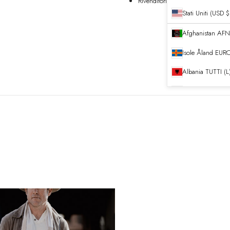
Rivenditori
Stati Uniti (USD $
Afghanistan
Isole Åland
EURO
Albania
TUTTI (L
Algeria
DZD
Andorra
EURO (
Angola
EURO (€
Anguilla
XCD ($)
Antigua e Barb
Argentina
EURO 
Armenia
AMD (դ
Aruba
AWG (ƒ)