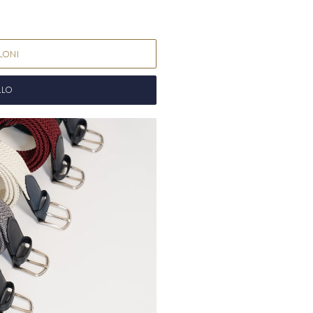
Isole Falkland
FK
Isole Faroe
DKK (k
LONI
Figi
FJD ($)
Finlandia
EURO (
LLO
Francia
EURO (€
Guiana francese
Polinesia france
Territori meridion
Gabon
XOF (Fr)
Gambia
GMD (D
Georgia
EURO (€
Germania
EURO 