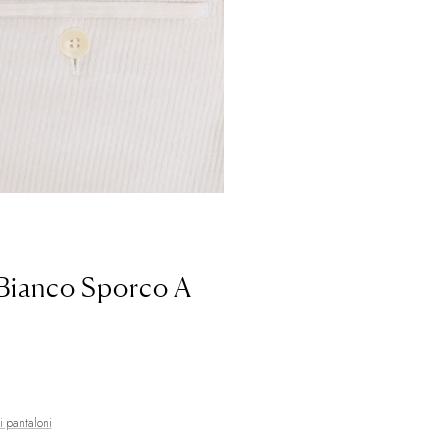
Cambogia
KHR (
Camerun
XAF (C
Canada
CAD ($)
Capo Verde
CVE
Caraibi Paesi Ba
Isole Cayman
KY
Repubblica Centr
 Bianco Sporco A
Chad
XAF (CFA)
Cile
EURO (€)
Cina
CNY (¥)
Isola di Natale
AU
di pantaloni