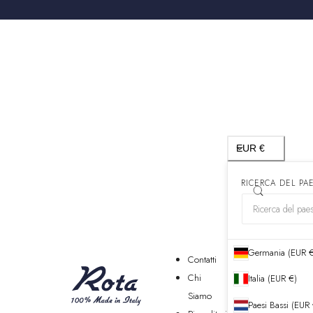
Paese/regione
EUR €
RICERCA DEL PA
Germania (EUR 
Contatti
Chi
Italia (EUR €)
Siamo
Paesi Bassi (EUR