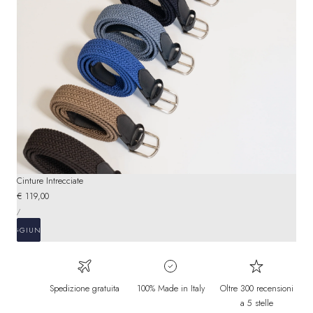
Cinture Intrecciate
Prezzo
€ 119,00
PREZZO
normale
PER
/
UNITARIO
AGGIUNGI
Spedizione gratuita
100% Made in Italy
Oltre 300 recensioni
a 5 stelle