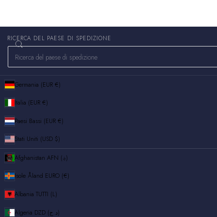
RICERCA DEL PAESE DI SPEDIZIONE
Germania (EUR €)
Italia (EUR €)
Paesi Bassi (EUR €)
Stati Uniti (USD $)
Afghanistan
AFN (؋)
Isole Åland
EURO (€)
Albania
TUTTI (L)
Algeria
DZD (د.ج)