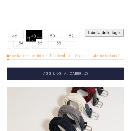
Tabella delle taglie
Variante
46
48
50
52
Variante
esaurita
Variante
Variante
54
56
58
esaurita
o
esaurita
esaurita
Spedizione a partire dal 1° settembre – Scorte limitate: ne restano 2.
o
non
o
o
non
disponibile
non
non
disponibile
disponibile
disponibile
AGGIUNGI AL CARRELLO