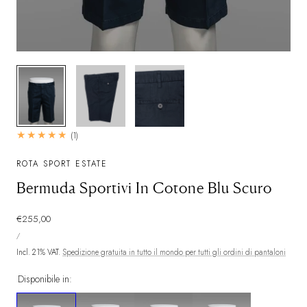
1/3
1
(1)
recensioni
totali
ROTA SPORT ESTATE
Bermuda Sportivi In Cotone Blu Scuro
Prezzo
€255,00
PREZZO
normale
PER
/
UNITARIO
Incl. 21% VAT.
Spedizione gratuita in tutto il mondo per tutti gli ordini di pantaloni
Disponibile in: