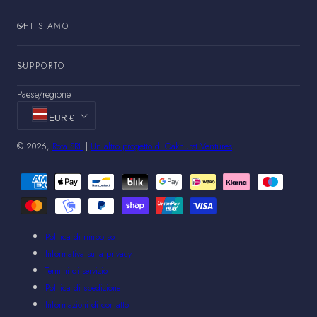
CHI SIAMO
SUPPORTO
Paese/regione
EUR €
© 2026,
Rota SRL
|
Un altro progetto di Oakhurst Ventures
Metodi
di
pagamento
Politica di rimborso
Informativa sulla privacy
Termini di servizio
Politica di spedizione
Informazioni di contatto