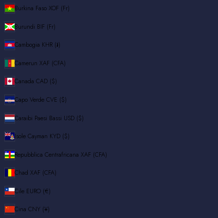
Burkina Faso
XOF (Fr)
Burundi
BIF (Fr)
Cambogia
KHR (៛)
Camerun
XAF (CFA)
Canada
CAD ($)
Capo Verde
CVE ($)
Caraibi Paesi Bassi
USD ($)
Isole Cayman
KYD ($)
Repubblica Centrafricana
XAF (CFA)
Chad
XAF (CFA)
Cile
EURO (€)
Cina
CNY (¥)