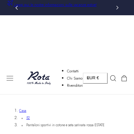
Leggi qui le nostre informazioni sulle vacanze estive!
AL CONTENUTO
Contatti
Paese/regione
Carrello
Chi Siamo
EUR €
Rivenditori
Casa
52
Pantaloni sportivi in cotone e seta satinata rossa ESTATE