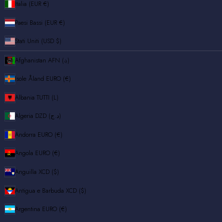
Italia (EUR €)
Paesi Bassi (EUR €)
Stati Uniti (USD $)
Afghanistan
AFN (؋)
Isole Åland
EURO (€)
Albania
TUTTI (L)
Algeria
DZD (د.ج)
Andorra
EURO (€)
Angola
EURO (€)
Anguilla
XCD ($)
Antigua e Barbuda
XCD ($)
Argentina
EURO (€)