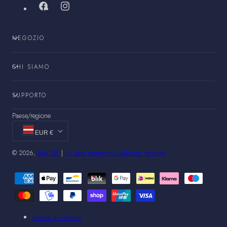
Facebook
Instagram
NEGOZIO
CHI SIAMO
SUPPORTO
Paese/regione
EUR €
© 2026,
Rota SRL
|
Un altro progetto di Oakhurst Ventures
Metodi
di
pagamento
Politica di rimborso