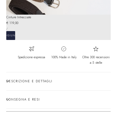
Cinture Intrecciate
Prezzo
€ 119,00
PREZZO
normale
PER
/
UNITARIO
AGGIUNGI
Spedizione espressa
100% Made in Italy
Oltre 300 recensioni
a 5 stelle
DESCRIZIONE E DETTAGLI
CONSEGNA E RESI