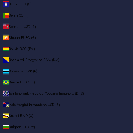
Belize
BZD ($)
Benin
XOF (Fr)
Bermuda
USD ($)
Bhutan
EURO (€)
Bolivia
BOB (Bs.)
Bosnia ed Erzegovina
BAM (КМ)
Botswana
BWP (P)
Brasile
EURO (€)
Territorio britannico dell'Oceano Indiano
USD ($)
Isole Vergini britanniche
USD ($)
Brunei
BND ($)
Bulgaria
EUR (€)