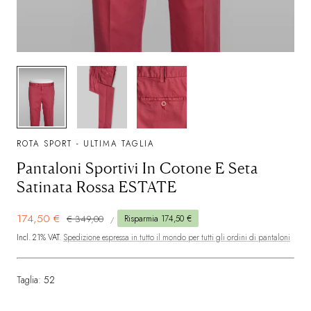
1/3
ROTA SPORT - ULTIMA TAGLIA
Pantaloni Sportivi In Cotone E Seta
Satinata Rossa ESTATE
PREZZO
Prezzo
174,50 €
Prezzo
€ 349,00
Risparmia 174,50 €
PER
/
UNITARIO
in
normale
Incl. 21% VAT.
Spedizione espressa in tutto il mondo per tutti gli ordini di pantaloni
offerta
Taglia:
52