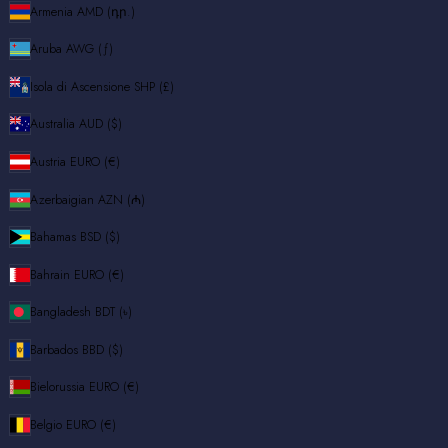
Armenia
AMD (դր.)
Aruba
AWG (ƒ)
Isola di Ascensione
SHP (£)
Australia
AUD ($)
Austria
EURO (€)
Azerbaigian
AZN (₼)
Bahamas
BSD ($)
Bahrain
EURO (€)
Bangladesh
BDT (৳)
Barbados
BBD ($)
Bielorussia
EURO (€)
Belgio
EURO (€)