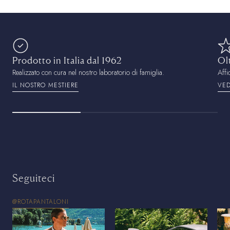
Prodotto in Italia dal 1962
Ol
Realizzato con cura nel nostro laboratorio di famiglia.
Affi
IL NOSTRO MESTIERE
VED
Seguiteci
@ROTAPANTALONI