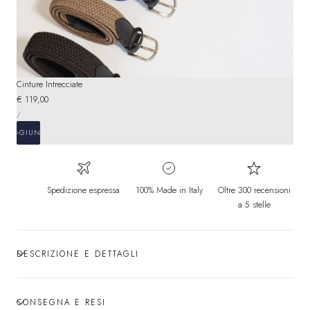
Cinture Intrecciate
Prezzo
€ 119,00
PREZZO
normale
PER
/
UNITARIO
AGGIUNGI
Spedizione espressa
100% Made in Italy
Oltre 300 recensioni
a 5 stelle
DESCRIZIONE E DETTAGLI
CONSEGNA E RESI