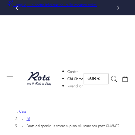
Leggi qui le nostre informazioni sulle vacanze estive!
AL CONTENUTO
Contatti
Paese/regione
Carrello
Chi Siamo
EUR €
Rivenditori
Casa
46
Pantaloni sportivi in cotone supima blu scuro con patte SUMMER