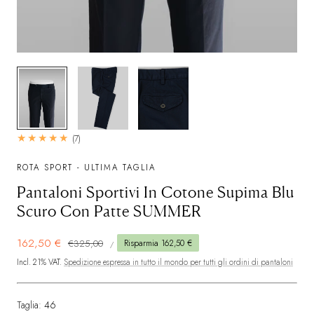
1/3
7
(7)
recensioni
totali
ROTA SPORT - ULTIMA TAGLIA
Pantaloni Sportivi In Cotone Supima Blu
Scuro Con Patte SUMMER
PREZZO
Prezzo
162,50 €
Prezzo
€325,00
Risparmia 162,50 €
PER
/
UNITARIO
di
normale
Incl. 21% VAT.
Spedizione espressa in tutto il mondo per tutti gli ordini di pantaloni
vendita
Taglia:
46