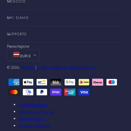
NEGOZIO
CHI SIAMO
SUPPORTO
Paese/regione
EUR €
© 2026,
Rota SRL
|
Un altro progetto di Oakhurst Ventures
Metodi
di
pagamento
Politica di rimborso
Informativa sulla privacy
Termini di servizio
Politica di spedizione