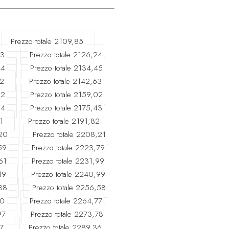
Cambogia
KHR (
Camerun
XAF (C
Prezzo totale 2109,85
23
Prezzo totale 2126,24
Canada
CAD ($)
44
Prezzo totale 2134,45
Capo Verde
CVE
62
Prezzo totale 2142,63
22
Prezzo totale 2159,02
Caraibi Paesi Ba
04
Prezzo totale 2175,43
Isole Cayman
KY
1
Prezzo totale 2191,82
Repubblica Centr
,20
Prezzo totale 2208,21
59
Prezzo totale 2223,79
Chad
XAF (CFA)
61
Prezzo totale 2231,99
Cile
EURO (€)
19
Prezzo totale 2240,99
38
Prezzo totale 2256,58
Cina
CNY (¥)
40
Prezzo totale 2264,77
Isola di Natale
AU
97
Prezzo totale 2273,78
7
Prezzo totale 2289,36