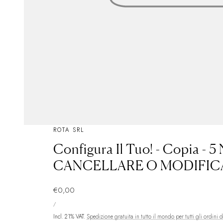
ROTA SRL
Configura Il Tuo! - Copia - 
CANCELLARE O MODIFIC
Prezzo
€0,00
PREZZO
normale
PER
/
UNITARIO
Incl. 21% VAT.
Spedizione gratuita in tutto il mondo per tutti gli ordini 