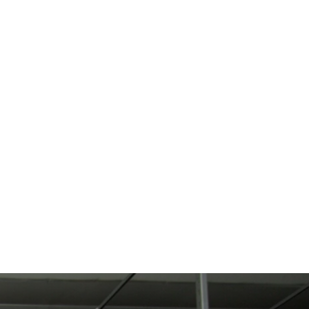
P (£)
r.)
€)
)
EURO (€)
se
XPF (Fr)
ali francesi
EURO (€)
)
)
(€)