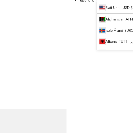
Rivenditori
Stati Uniti (USD $
Afghanistan
Isole Åland
EURO
Albania
TUTTI (L
Algeria
DZD
Andorra
EURO (
Angola
EURO (€
Anguilla
XCD ($)
Antigua e Barb
Argentina
EURO 
Armenia
AMD (դ
Aruba
AWG (ƒ)