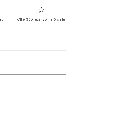
Danimarca
DKK (k
Gibuti
DJF (Fdj)
aly
Oltre 360 recensioni a 5 stelle
Dominica
XCD ($
Repubblica Dom
Ecuador
USD ($)
Egitto
EGP (ج.م)
El Salvador
USD 
Guinea Equatori
Eritrea
EURO (€)
Estonia
EURO (€
Eswatini
EURO (€
Etiopia
ETB (Br)