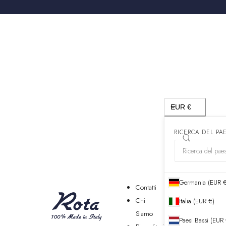
Paese/regione
EUR €
RICERCA DEL PA
Germania (EUR 
Contatti
Chi
Italia (EUR €)
Siamo
Paesi Bassi (EUR