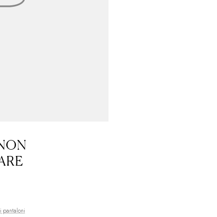
Bermuda
USD ($
Bhutan
EURO (€
Bolivia
BOB (Bs.
Bosnia ed Erzeg
Botswana
BWP (
Brasile
EURO (€)
Territorio britan
5 NON
Isole Vergini bri
ARE
Brunei
BND ($)
Bulgaria
EUR (€)
Burkina Faso
XOF
di pantaloni
Burundi
BIF (Fr)