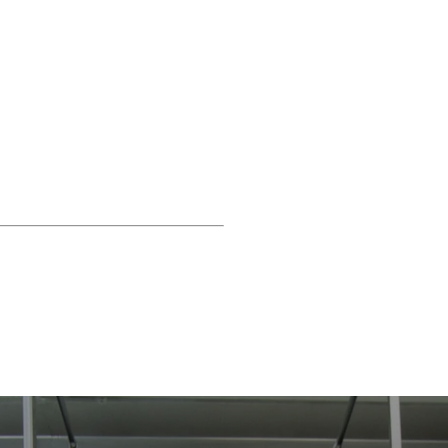
Isole Falkland
FK
Isole Faroe
DKK (k
Figi
FJD ($)
Finlandia
EURO (
Francia
EURO (€
Guiana francese
Polinesia france
Territori meridion
Gabon
XOF (Fr)
Gambia
GMD (D
Georgia
EURO (€
Germania
EURO 