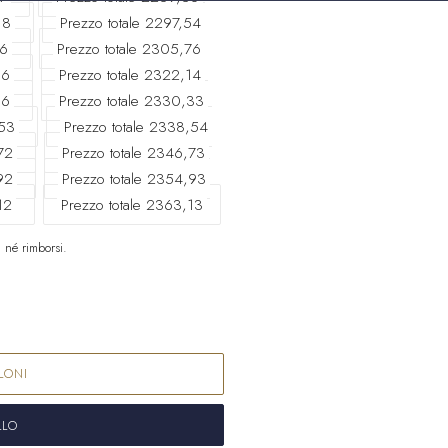
Isole Cocos (Kee
18
Prezzo totale 2297,54
Colombia
EURO 
56
Prezzo totale 2305,76
96
Prezzo totale 2322,14
Comore
KMF (Fr
16
Prezzo totale 2330,33
Congo - Brazzavi
,53
Prezzo totale 2338,54
Congo - Kinshas
72
Prezzo totale 2346,73
92
Prezzo totale 2354,93
Isole Cook
NZD (
12
Prezzo totale 2363,13
Costa Rica
CRC 
 né rimborsi.
Costa d'Avorio
XO
Croazia
EURO (€
Curaçao
ANG (ƒ
LONI
Cipro
EURO (€)
Cechia
CZK (Kč)
LLO