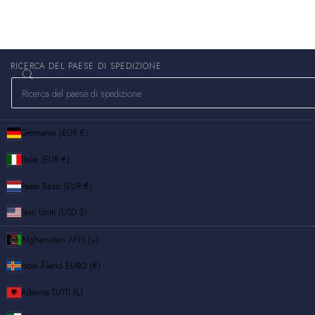
RICERCA DEL PAESE DI SPEDIZIONE
Germania (EUR €)
Italia (EUR €)
Paesi Bassi (EUR €)
Stati Uniti (USD $)
Afghanistan
AFN (؋)
Isole Åland
EURO (€)
Albania
TUTTI (L)