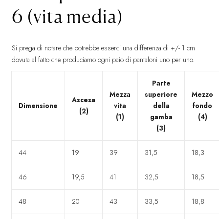
6 (vita media)
Si prega di notare che potrebbe esserci una differenza di +/- 1 cm
dovuta al fatto che produciamo ogni paio di pantaloni uno per uno.
Parte
Mezza
superiore
Mezzo
Ascesa
Dimensione
vita
della
fondo
(2)
(1)
gamba
(4)
(3)
44
19
39
31,5
18,3
46
19,5
41
32,5
18,5
48
20
43
33,5
18,8