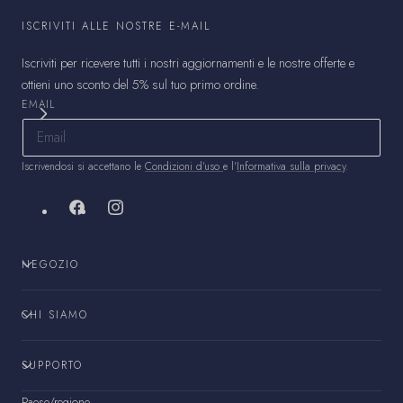
ISCRIVITI ALLE NOSTRE E-MAIL
Iscriviti per ricevere tutti i nostri aggiornamenti e le nostre offerte e
ottieni uno sconto del 5% sul tuo primo ordine.
EMAIL
Iscrivendosi si accettano le
Condizioni d'uso
e l'
Informativa sulla privacy
.
Facebook
Instagram
NEGOZIO
CHI SIAMO
SUPPORTO
Paese/regione