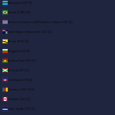
Botswana
BWP (P)
Brasile
EURO (€)
Territorio britannico dell'Oceano Indiano
USD ($)
Isole Vergini britanniche
USD ($)
Brunei
BND ($)
Bulgaria
EUR (€)
Burkina Faso
XOF (Fr)
Burundi
BIF (Fr)
Cambogia
KHR (៛)
Camerun
XAF (CFA)
Canada
CAD ($)
Capo Verde
CVE ($)