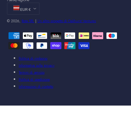
EUR €
© 2026,
Rota SRL
|
Un altro progetto di Oakhurst Ventures
Metodi
di
pagamento
Politica di rimborso
Informativa sulla privacy
Termini di servizio
Politica di spedizione
Informazioni di contatto