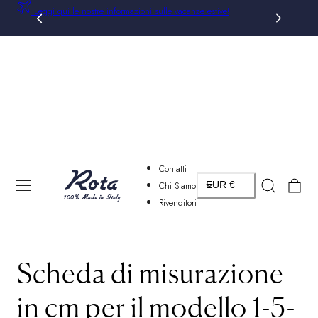
Leggi qui le nostre informazioni sulle vacanze estive!
AL CONTENUTO
Contatti
Paese/regione
Carrello
Chi Siamo
EUR €
Rivenditori
Scheda di misurazione
in cm per il modello 1-5-