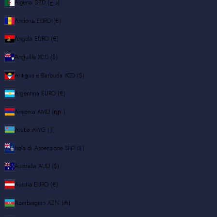
Algeria
DZD (د.ج)
Andorra
EURO (€)
Angola
EURO (€)
Anguilla
XCD ($)
Antigua e Barbuda
XCD ($)
Argentina
EURO (€)
Armenia
AMD (դր.)
Aruba
AWG (ƒ)
Isola di Ascensione
SHP (£)
Australia
AUD ($)
Austria
EURO (€)
Azerbaigian
AZN (₼)