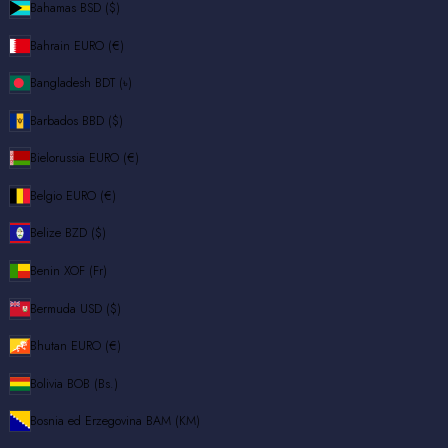
Bahamas
BSD ($)
Bahrain
EURO (€)
Bangladesh
BDT (৳)
Barbados
BBD ($)
Bielorussia
EURO (€)
Belgio
EURO (€)
Belize
BZD ($)
Benin
XOF (Fr)
Bermuda
USD ($)
Bhutan
EURO (€)
Bolivia
BOB (Bs.)
Bosnia ed Erzegovina
BAM (КМ)