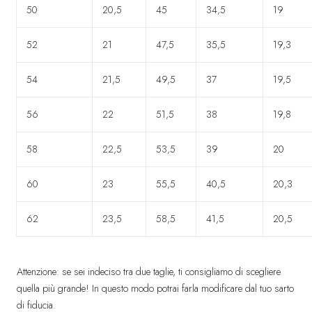
50
20,5
45
34,5
19
52
21
47,5
35,5
19,3
54
21,5
49,5
37
19,5
56
22
51,5
38
19,8
58
22,5
53,5
39
20
60
23
55,5
40,5
20,3
62
23,5
58,5
41,5
20,5
Attenzione: se sei indeciso tra due taglie, ti consigliamo di scegliere
quella più grande! In questo modo potrai farla modificare dal tuo sarto
di fiducia.