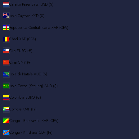
Caraibi Paesi Bassi
USD ($)
Isole Cayman
KYD ($)
Repubblica Centrafricana
XAF (CFA)
Chad
XAF (CFA)
Cile
EURO (€)
Cina
CNY (¥)
Isola di Natale
AUD ($)
Isole Cocos (Keeling)
AUD ($)
Colombia
EURO (€)
Comore
KMF (Fr)
Congo - Brazzaville
XAF (CFA)
Congo - Kinshasa
CDF (Fr)