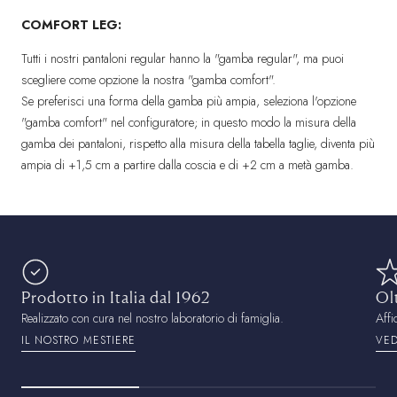
COMFORT LEG:
Tutti i nostri pantaloni regular hanno la "gamba regular", ma puoi
scegliere come opzione la nostra "gamba comfort".
Se preferisci una forma della gamba più ampia, seleziona l'opzione
"gamba comfort" nel configuratore; in questo modo la misura della
gamba dei pantaloni,
rispetto alla misura della tabella taglie, diventa più
ampia di +1,5 cm a partire dalla coscia e di +2 cm a metà gamba.
Prodotto in Italia dal 1962
Ol
Realizzato con cura nel nostro laboratorio di famiglia.
Affi
IL NOSTRO MESTIERE
VED